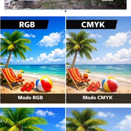
ENVÍANOS TUS ARCHIVOS
Contacto
Productos
Atención al cliente
VIELA ARTES GRÁFICAS, S.L.
Etiquetas
De Lunes a Viernes:
Pol. Ind. Fuenteciega
Catálogos
de 8,00 a 19,00 h.
C/ Los Robles, 50
Revistas
26200 HARO. La Rioja
Diseño
Tel. 941 305 145
Papelería
Aviso Legal
Política de privacidad
Política de cookies
Viela Artes Gráficas © 2026 Todos los derechos reservados