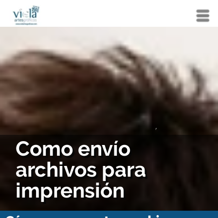
Menú
?
Como envío
archivos para
imprensión
Cómo preparar tus archivos para
una impresión perfecta
Queremos que tus proyectos se vean exactamente como los imaginaste. Para
evitar sorpresas de color o cortes inesperados, sigue esta guía rápida antes de
enviarnos tus diseños.
· Color:
Modo CMYK.
· Sangrado:
3 mm perimetrales.
· Resolución:
300 ppp (puntos por pulgada).