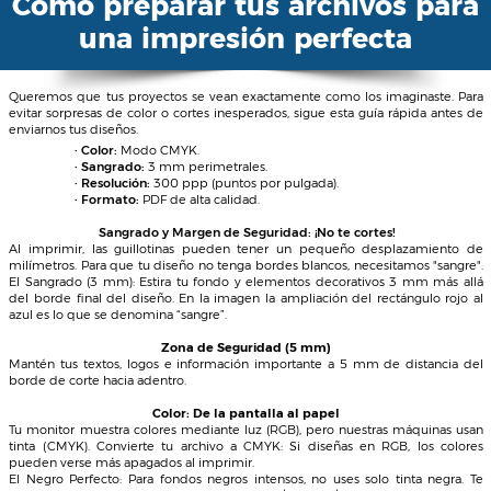
· Formato:
PDF de alta calidad.
Sangrado y Margen de Seguridad: ¡No te cortes!
Al imprimir, las guillotinas pueden tener un pequeño desplazamiento de
milímetros. Para que tu diseño no tenga bordes blancos, necesitamos "sangre".
El Sangrado (3 mm): Estira tu fondo y elementos decorativos 3 mm más allá
del borde final del diseño. En la imagen la ampliación del rectángulo rojo al
azul es lo que se denomina “sangre”.
Zona de Seguridad (5 mm)
Mantén tus textos, logos e información importante a 5 mm de distancia del
borde de corte hacia adentro.
Color: De la pantalla al papel
Tu monitor muestra colores mediante luz (RGB), pero nuestras máquinas usan
tinta (CMYK). Convierte tu archivo a CMYK: Si diseñas en RGB, los colores
pueden verse más apagados al imprimir.
El Negro Perfecto: Para fondos negros intensos, no uses solo tinta negra. Te
recomendamos esta mezcla: C: 40% M: 30% / Y: 30% / K: 100%.
Imágenes y Resolución
No todo lo que se ve bien en el móvil se ve bien impreso.
300 ppp es la clave: Es el estándar para que las imágenes se vean nítidas. Evita
capturas de pantalla: Suelen tener baja resolución (72 ppp) y se verán pixeladas
o borrosas.
Tipografías: ¡Que no se pierda la letra!
Si usas una fuente que nosotros no tenemos instalada, el sistema la cambiará
por otra y tu diseño se arruinará. Pásalo a curvas: En Illustrator o Corel, selecciona
tus textos y conviértelos en vectores (Contornos/Curvas).
Incrustar: Si envías un PDF, asegúrate de que las fuentes estén incrustadas.
Formatos recomendados
Aunque aceptamos varios formatos, el orden de preferencia es:
· PDF/X
· AI / EPS
·TIFF / JPG a 300ppp
Nota sobre Canva:
Si diseñas en Canva, asegúrate de descargar como "PDF
para impresión" y marcar la casilla "Marcas de corte y sangrado".
IR A LA APLICACIÓN>>